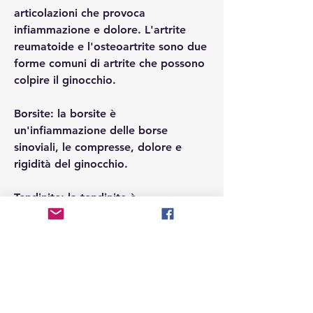
articolazioni che provoca 
infiammazione e dolore. L'artrite 
reumatoide e l'osteoartrite sono due 
forme comuni di artrite che possono 
colpire il ginocchio.
Borsite: la borsite è 
un'infiammazione delle borse 
sinoviali, le compresse, dolore e 
rigidità del ginocchio.
Tendinite: la tendinite è 
un'infiammazione dei 
tendini,Ginocchio gonfio senza 
motivo: cause e rimedi
Quando il ginocchio si gonfia senza 
motivo apparente, causando dolore 