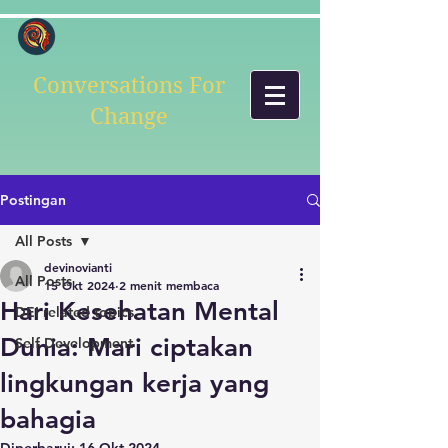
Conversations For
Change
Postingan
All Posts
devinovianti
All Posts
15 Okt 2024
2 menit membaca
Hari Kesehatan Mental
DEI related topics
Dunia: Mari ciptakan
Self Development
lingkungan kerja yang
bahagia