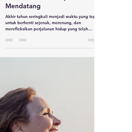
devinovianti
30 Des 2024
3 menit membaca
Melangkah Lebih Jauh
dengan Refleksi Diri: Momen
Tepat di Akhir Tahun untuk
Evaluasi dan Persiapan Tahun
Mendatang
Akhir tahun seringkali menjadi waktu yang tepat
untuk berhenti sejenak, merenung, dan
merefleksikan perjalanan hidup yang telah
dilalui....