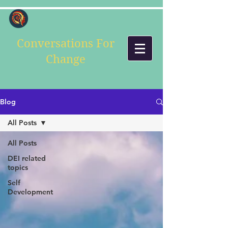
Conversations For
Change
Blog
All Posts
All Posts
DEI related
topics
Self
Development