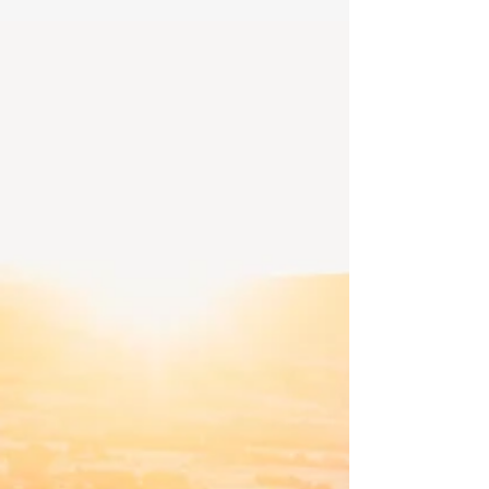
dapat ditindaklanjuti dan perubahan pola pikir
untuk membantu para pekerja kreatif,...