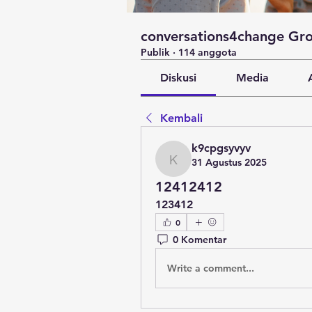
conversations4change Gr
Publik
·
114 anggota
Diskusi
Media
Kembali
k9cpgsyvyv
31 Agustus 2025
k9cpgsyvyv
12412412
123412
0
0 Komentar
Write a comment...