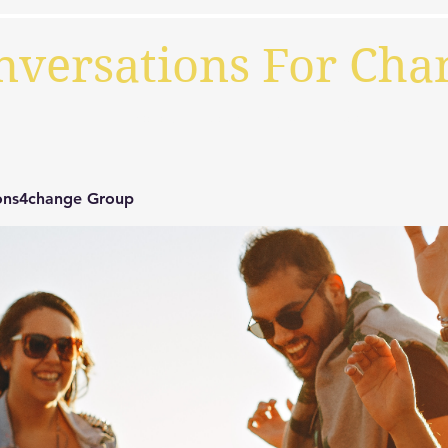
nversations For Cha
Beranda
Profil
Blog
More
ions4change Group