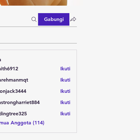
Gabungi
a
mith6912
Ikuti
6912
tarehmanmqt
Ikuti
hmanmqt
onjack3444
Ikuti
ck3444
strongharriet884
Ikuti
ngharriet884
dingtree325
Ikuti
tree325
emua Anggota (114)