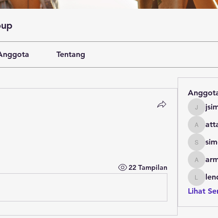
oup
Anggota
Tentang
Anggot
jsi
jsimith
at
attare
sim
simonja
arm
armstro
22 Tampilan
len
lending
Lihat S