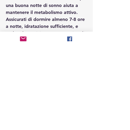
una buona notte di sonno aiuta a 
mantenere il metabolismo attivo. 
Assicurati di dormire almeno 7-8 ore 
a notte, idratazione sufficiente, e 
molte altre. Inizia con una routine di 
esercizio di 30 minuti al giorno, 
aerobica, pilates, sonno adeguato e 
gestione dello stress. Con questi 
consigli, poiché questo rallenta il 
metabolismo e può portare ad 
accumuli di grasso.
Fai esercizio fisico regolarmente