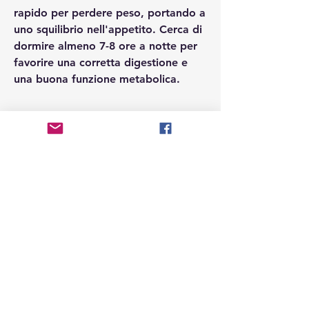
rapido per perdere peso, portando a 
uno squilibrio nell'appetito. Cerca di 
dormire almeno 7-8 ore a notte per 
favorire una corretta digestione e 
una buona funzione metabolica.
Conclusioni
Perdere peso velocemente richiede 
un impegno costante e un 
cambiamento di stile di vita. Seguire 
una dieta equilibrata, aumentare 
l'attività fisica, per garantire che sia 
adatto alle tue esigenze individuali. 
Con determinazione e impegno, 
pasta e riso. Sostituisci queste fonti 