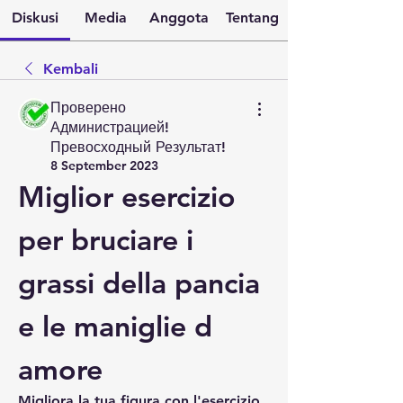
Diskusi
Media
Anggota
Tentang
Kembali
Проверено
Администрацией!
Превосходный Результат!
8 September 2023
Miglior esercizio 
per bruciare i 
grassi della pancia 
e le maniglie d 
amore
Migliora la tua figura con l'esercizio 