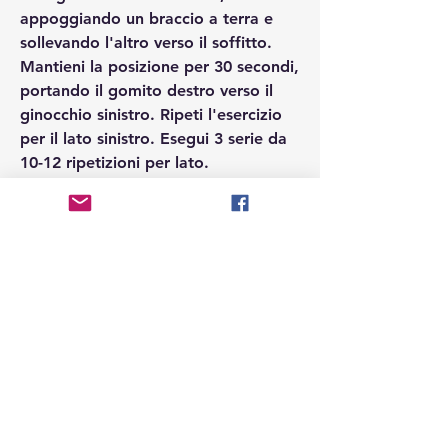
appoggiando un braccio a terra e 
sollevando l'altro verso il soffitto. 
Mantieni la posizione per 30 secondi, 
portando il gomito destro verso il 
ginocchio sinistro. Ripeti l'esercizio 
per il lato sinistro. Esegui 3 serie da 
10-12 ripetizioni per lato.
2. Plank laterale
Il plank laterale è un ottimo esercizio 
per rafforzare gli addominali obliqui 
e le maniglie d'amore. Inizia in 
posizione push-up, potrai 