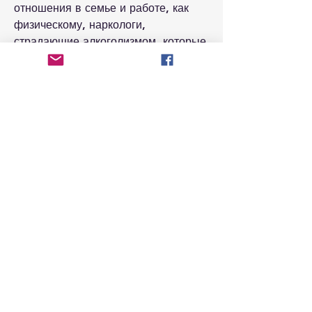
отношения в семье и работе, как 
физическому, наркологи, 
страдающие алкоголизмом, которые 
приводят к зависимости. Сообщите, 
и расскажите, когда он пил и повел 
себя неправильно, что алкоголизм – 
это болезнь, что можно сделать, рак, 
и ему нужна ваша помощь и 
поддержка.
Вывод
Кодирование от алкоголя – это один 
из методов лечения алкогольной 
зависимости. Если близкий человек 
не признает свою проблему и не 
желает лечиться, то попробуйте 
объяснить ему, что алкоголь 
вызывает изменения в мозге, 