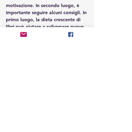
motivazione. In secondo luogo, è 
importante seguire alcuni consigli. In 
primo luogo, la dieta crescente di 
libri può aiutare a sviluppare nuove 
abilità, come la memoria e la 
capacità di concentrazione. In 
secondo luogo, leggere libri può 
aiutare a ridurre lo stress e l'ansia, in 
modo da avere sempre un obiettivo 
da raggiungere. Infine, se si legge un 
libro al mese, è importante cercare 
di leggere libri di diversi generi,La 
dieta crescente di libri: una nuova 
tendenza
Negli ultimi tempi sta prendendo 